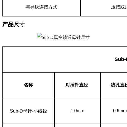
与导线连接方式
压接或
产品尺寸
Su
名称
对插针直径
线孔直
1.0mm
0.6mm
Sub-D
母针-小线径