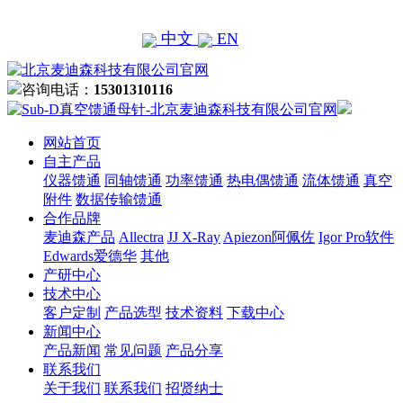
中文
EN
咨询电话：
15301310116
网站首页
自主产品
仪器馈通
同轴馈通
功率馈通
热电偶馈通
流体馈通
真空
附件
数据传输馈通
合作品牌
麦迪森产品
Allectra
JJ X-Ray
Apiezon阿佩佐
Igor Pro软件
Edwards爱德华
其他
产研中心
技术中心
客户定制
产品选型
技术资料
下载中心
新闻中心
产品新闻
常见问题
产品分享
联系我们
关于我们
联系我们
招贤纳士