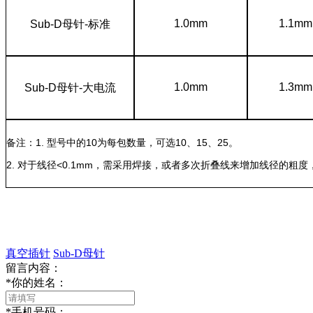
1.0mm
1.1mm
Sub-D
母针-标准
1.0mm
1.3mm
Sub-D
母针-大电流
备注：1. 型号中的10为每包数量，可选10、15、25。
2. 对于线径<0.1mm，需采用焊接，或者多次折叠线来增加线径的粗
真空插针
Sub-D母针
留言内容：
*
你的姓名：
*
手机号码：