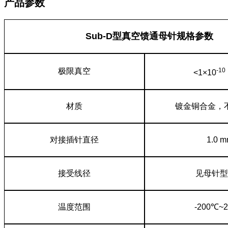
产品参数
Sub-D型真空馈通母针规格参数
极限真空
-10
<1×10
材质
镀金铜合金，
对接插针直径
1.0 
接受线径
见母针型
温度范围
-200℃~