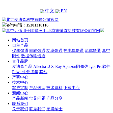
中文
EN
咨询电话：
15301310116
网站首页
自主产品
仪器馈通
同轴馈通
功率馈通
热电偶馈通
流体馈通
真空
附件
数据传输馈通
合作品牌
麦迪森产品
Allectra
JJ X-Ray
Apiezon阿佩佐
Igor Pro软件
Edwards爱德华
其他
产研中心
技术中心
客户定制
产品选型
技术资料
下载中心
新闻中心
产品新闻
常见问题
产品分享
联系我们
关于我们
联系我们
招贤纳士