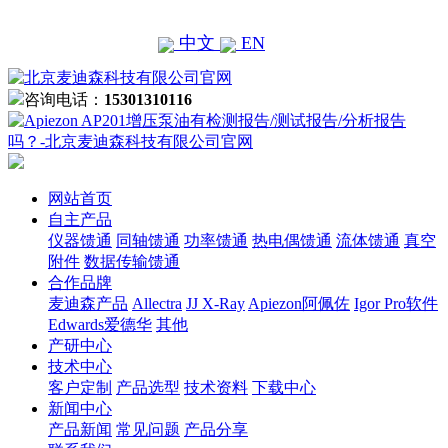
中文
EN
咨询电话：
15301310116
网站首页
自主产品
仪器馈通
同轴馈通
功率馈通
热电偶馈通
流体馈通
真空
附件
数据传输馈通
合作品牌
麦迪森产品
Allectra
JJ X-Ray
Apiezon阿佩佐
Igor Pro软件
Edwards爱德华
其他
产研中心
技术中心
客户定制
产品选型
技术资料
下载中心
新闻中心
产品新闻
常见问题
产品分享