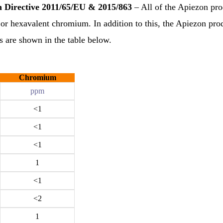
n Directive 2011/65/EU & 2015/863
– All of the Apiezon pro
 or hexavalent chromium.
In addition to this, the Apiezon 
 are shown in the table below.
Chromium
ppm
<1
<1
<1
1
<1
<2
1