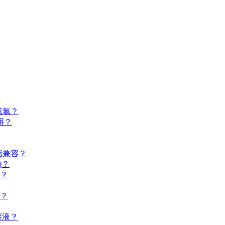
汽或氯？
用？
滑脂兼容？
)？
况？
间？
溶液？