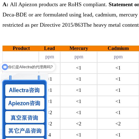
A:
All Apiezon products are RoHS compliant.
Statement o
Deca-BDE or are formulated using lead, cadmium, mercury
restricted as per Directive 2015/863
The heavy metal contents
Product
Lead
Mercury
Cadmium
ppm
ppm
ppm
你们是Allectra的代理商吗?
L
<1
<1
<1
你们可以做狭缝系统吗？
M
<1
<1
<1
N
<1
<1
<1
AP100
<1
<1
<1
H
<2
<1
<1
T
<2
<2
<2
AP101
4
<1
<1