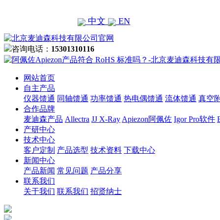
中文
EN
咨询电话：
15301310116
网站首页
自主产品
仪器馈通
同轴馈通
功率馈通
热电偶馈通
流体馈通
真空
合作品牌
麦迪森产品
Allectra
JJ X-Ray
Apiezon阿佩佐
Igor Pro软件
产研中心
技术中心
客户定制
产品选型
技术资料
下载中心
新闻中心
产品新闻
常见问题
产品分享
联系我们
关于我们
联系我们
招贤纳士