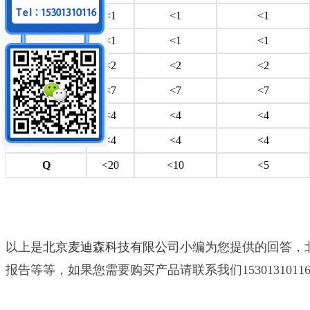
AP201
<1
<1
<1
J
<1
<1
<1
K
<2
<2
<2
W
<7
<7
<7
W40
<4
<4
<4
W100
<4
<4
<4
Q
<20
<10
<5
以上是
北京麦迪森科技有限公司
小编为您提供的回答，北
报告等等，如果您需要购买产品请联系我们15301310116