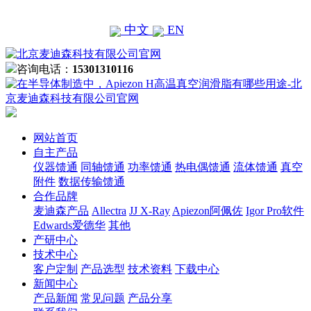
中文
EN
咨询电话：
15301310116
网站首页
自主产品
仪器馈通
同轴馈通
功率馈通
热电偶馈通
流体馈通
真空
附件
数据传输馈通
合作品牌
麦迪森产品
Allectra
JJ X-Ray
Apiezon阿佩佐
Igor Pro软件
Edwards爱德华
其他
产研中心
技术中心
客户定制
产品选型
技术资料
下载中心
新闻中心
产品新闻
常见问题
产品分享