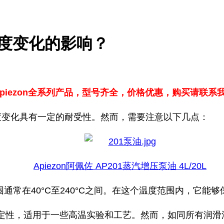
到温度变化的影响？
Apiezon全系列产品，型号齐全，价格优惠，购买请联系我们
它对温度变化具有一定的耐受性。然而，需要注意以下几点：
Apiezon阿佩佐 AP201蒸汽增压泵油 4L/20L
温度范围通常在40°C至240°C之间。在这个温度范围内，它
的稳定性，适用于一些高温实验和工艺。然而，如同所有润