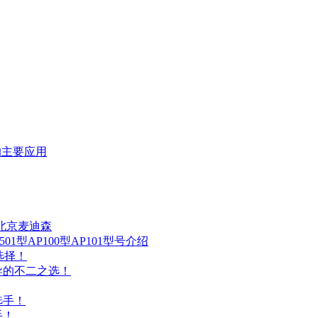
的主要应用
-北京麦迪森
01型AP100型AP101型号介绍
想选择！
传导的不二之选！
型选手！
手！