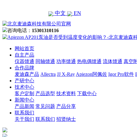
中文
EN
咨询电话：
15301310116
网站首页
自主产品
仪器馈通
同轴馈通
功率馈通
热电偶馈通
流体馈通
真空
合作品牌
麦迪森产品
Allectra
JJ X-Ray
Apiezon阿佩佐
Igor Pro软件
产研中心
技术中心
客户定制
产品选型
技术资料
下载中心
新闻中心
产品新闻
常见问题
产品分享
联系我们
关于我们
联系我们
招贤纳士