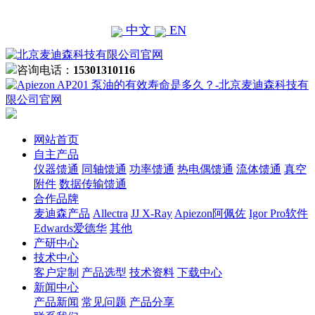
中文
EN
咨询电话：
15301310116
网站首页
自主产品
仪器馈通
同轴馈通
功率馈通
热电偶馈通
流体馈通
真空
附件
数据传输馈通
合作品牌
麦迪森产品
Allectra
JJ X-Ray
Apiezon阿佩佐
Igor Pro软件
Edwards爱德华
其他
产研中心
技术中心
客户定制
产品选型
技术资料
下载中心
新闻中心
产品新闻
常见问题
产品分享