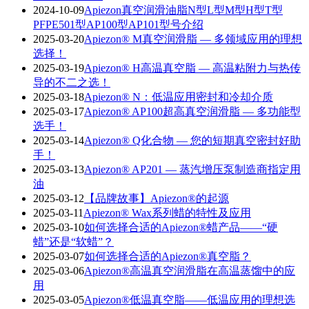
2024-10-09
Apiezon真空润滑油脂N型L型M型H型T型
PFPE501型AP100型AP101型号介绍
2025-03-20
Apiezon® M真空润滑脂 — 多领域应用的理想
选择！
2025-03-19
Apiezon® H高温真空脂 — 高温粘附力与热传
导的不二之选！
2025-03-18
Apiezon® N：低温应用密封和冷却介质
2025-03-17
Apiezon® AP100超高真空润滑脂 — 多功能型
选手！
2025-03-14
Apiezon® Q化合物 — 您的短期真空密封好助
手！
2025-03-13
Apiezon® AP201 — 蒸汽增压泵制造商指定用
油
2025-03-12
【品牌故事】Apiezon®的起源
2025-03-11
Apiezon® Wax系列蜡的特性及应用
2025-03-10
如何选择合适的Apiezon®蜡产品——“硬
蜡”还是“软蜡”？
2025-03-07
如何选择合适的Apiezon®真空脂？
2025-03-06
Apiezon®高温真空润滑脂在高温蒸馏中的应
用
2025-03-05
Apiezon®低温真空脂——低温应用的理想选