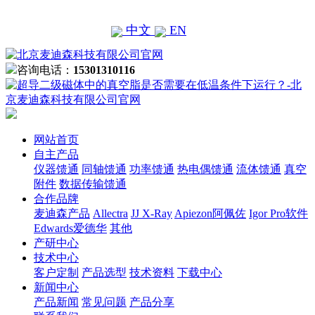
中文
EN
咨询电话：
15301310116
网站首页
自主产品
仪器馈通
同轴馈通
功率馈通
热电偶馈通
流体馈通
真空
附件
数据传输馈通
合作品牌
麦迪森产品
Allectra
JJ X-Ray
Apiezon阿佩佐
Igor Pro软件
Edwards爱德华
其他
产研中心
技术中心
客户定制
产品选型
技术资料
下载中心
新闻中心
产品新闻
常见问题
产品分享