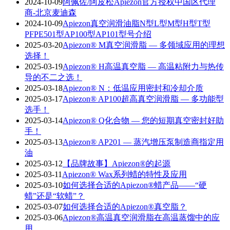
2024-10-09
阿佩佐/阿皮松Apiezon官方授权中国区代理
商-北京麦迪森
2024-10-09
Apiezon真空润滑油脂N型L型M型H型T型
PFPE501型AP100型AP101型号介绍
2025-03-20
Apiezon® M真空润滑脂 — 多领域应用的理想
选择！
2025-03-19
Apiezon® H高温真空脂 — 高温粘附力与热传
导的不二之选！
2025-03-18
Apiezon® N：低温应用密封和冷却介质
2025-03-17
Apiezon® AP100超高真空润滑脂 — 多功能型
选手！
2025-03-14
Apiezon® Q化合物 — 您的短期真空密封好助
手！
2025-03-13
Apiezon® AP201 — 蒸汽增压泵制造商指定用
油
2025-03-12
【品牌故事】Apiezon®的起源
2025-03-11
Apiezon® Wax系列蜡的特性及应用
2025-03-10
如何选择合适的Apiezon®蜡产品——“硬
蜡”还是“软蜡”？
2025-03-07
如何选择合适的Apiezon®真空脂？
2025-03-06
Apiezon®高温真空润滑脂在高温蒸馏中的应
用