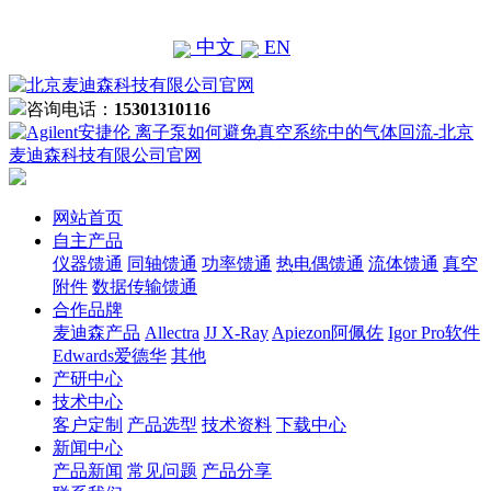
中文
EN
咨询电话：
15301310116
网站首页
自主产品
仪器馈通
同轴馈通
功率馈通
热电偶馈通
流体馈通
真空
附件
数据传输馈通
合作品牌
麦迪森产品
Allectra
JJ X-Ray
Apiezon阿佩佐
Igor Pro软件
Edwards爱德华
其他
产研中心
技术中心
客户定制
产品选型
技术资料
下载中心
新闻中心
产品新闻
常见问题
产品分享