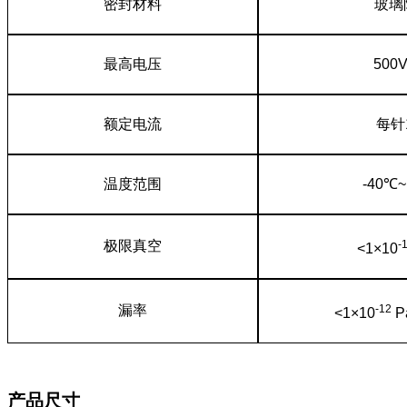
密封材料
玻璃
最高电压
500
额定电流
每针
温度范围
-40℃
极限真空
-
<1×10
漏率
-12
<1×10
P
产品尺寸