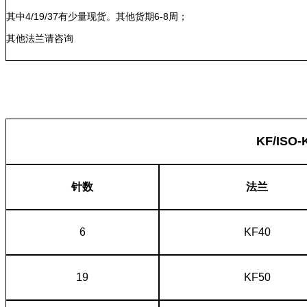
其中4/19/37有少量现货。其他货期6-8周；
其他法兰请咨询
KF/ISO
针数
法兰
6
KF40
19
KF50