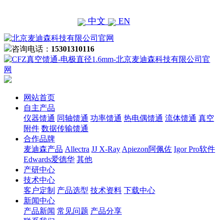
中文
EN
咨询电话：
15301310116
网站首页
自主产品
仪器馈通
同轴馈通
功率馈通
热电偶馈通
流体馈通
真空
附件
数据传输馈通
合作品牌
麦迪森产品
Allectra
JJ X-Ray
Apiezon阿佩佐
Igor Pro软件
Edwards爱德华
其他
产研中心
技术中心
客户定制
产品选型
技术资料
下载中心
新闻中心
产品新闻
常见问题
产品分享